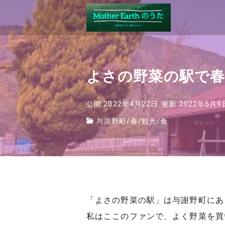
よさの野菜の駅で春
公開:2022年4月22日
更新:2022年5月9
与謝野町
/
春
/
観光
/
食
「よさの野菜の駅」は与謝野町にあ
私はここのファンで、よく野菜を買