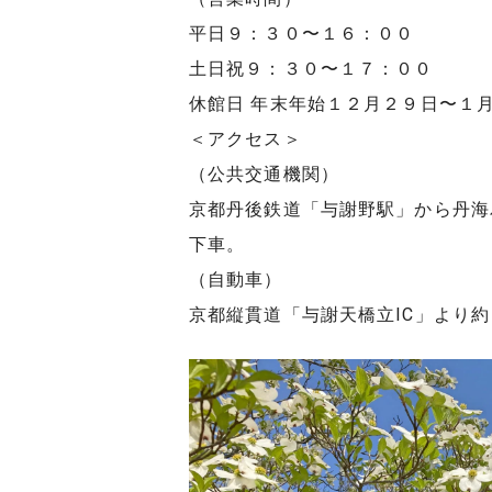
平日９：３０〜１６：００
土日祝９：３０〜１７：００
休館日 年末年始１２月２９日〜１
＜アクセス＞
（公共交通機関）
京都丹後鉄道「与謝野駅」から丹海
下車。
（自動車）
京都縦貫道「与謝天橋立IC」より